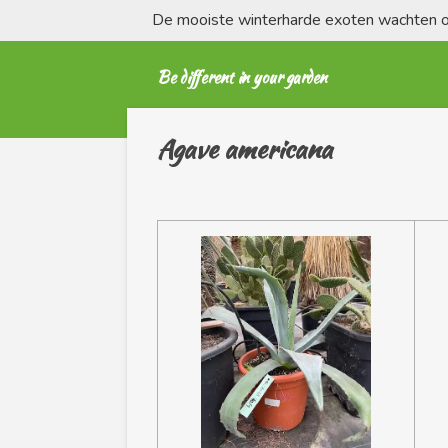
De mooiste winterharde exoten wachten op
Ga
direct
naar
Be different in your garden
de
hoofdinhoud
Agave americana