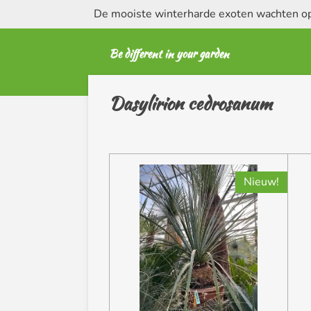
De mooiste winterharde exoten wachten op 
Ga
direct
naar
Be different in your garden
de
hoofdinhoud
Dasylirion cedrosanum
Nieuw!