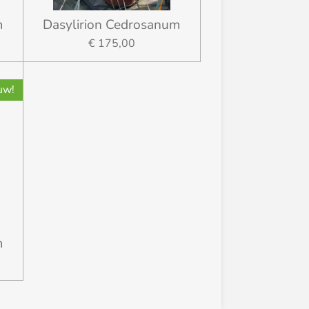
m
Dasylirion Cedrosanum
€ 175,00
uw!
m