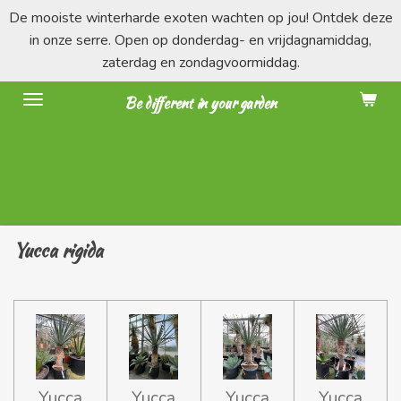
De mooiste winterharde exoten wachten op jou! Ontdek deze
Ga
in onze serre. Open op donderdag- en vrijdagnamiddag,
direct
zaterdag en zondagvoormiddag.
naar
de
Be different in your garden
hoofdinhoud
Yucca rigida
Yucca
Yucca
Yucca
Yucca