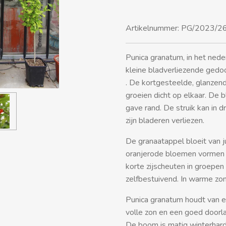
Artikelnummer:
PG/2023/26
Punica granatum, in het ned
kleine bladverliezende ged
.
De kortgesteelde, glanzen
groeien dicht op elkaar. De 
gave rand. De struik kan in
dr
zijn bladeren verliezen.
De granaatappel bloeit van j
oranjerode bloemen vormen z
korte zijscheuten in groepen 
zelfbestuivend. In warme zom
Punica granatum houdt van e
volle zon en een goed doorl
De boom is matig winterhard