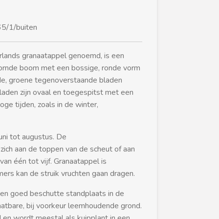
5/1/buiten
erlands granaatappel genoemd, is een
oornde boom met een bossige, ronde vorm
de, groene tegenoverstaande bladen
bladen zijn ovaal en toegespitst met een
oge tijden, zoals in de winter,
uni tot augustus. De
ich aan de toppen van de scheut of aan
van één tot vijf. Granaatappel is
ers kan de struik vruchten gaan dragen.
en goed beschutte standplaats in de
aatbare, bij voorkeur leemhoudende grond.
 en wordt meestal als kuipplant in een