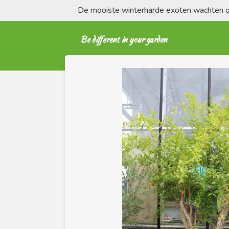
De mooiste winterharde exoten wachten op
Ga
direct
naar
Be different in your garden
de
hoofdinhoud