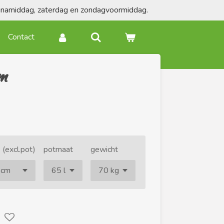
agnamiddag, zaterdag en zondagvoormiddag.
Contact
m
 (excl.pot)
potmaat
gewicht