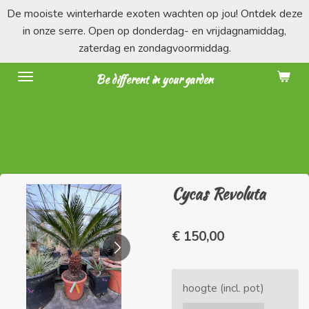
De mooiste winterharde exoten wachten op jou! Ontdek deze
Ga
in onze serre. Open op donderdag- en vrijdagnamiddag,
direct
zaterdag en zondagvoormiddag.
naar
de
Be different in your garden
hoofdinhoud
Cycas Revoluta
€ 150,00
hoogte (incl. pot)