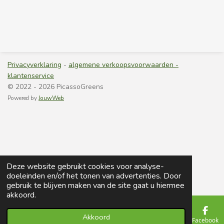
Privacyverklaring
-
algemene verkoopsvoorwaarden -
klantenservice
© 2022 - 2026 PicassoGreens
Powered by
JouwWeb
Deze website gebruikt cookies voor analyse-
doeleinden en/of het tonen van advertenties. Door
gebruik te blijven maken van de site gaat u hiermee
akkoord.
Akkoord
E-mailadres
Telefoonnummer
Kaart
Facebook