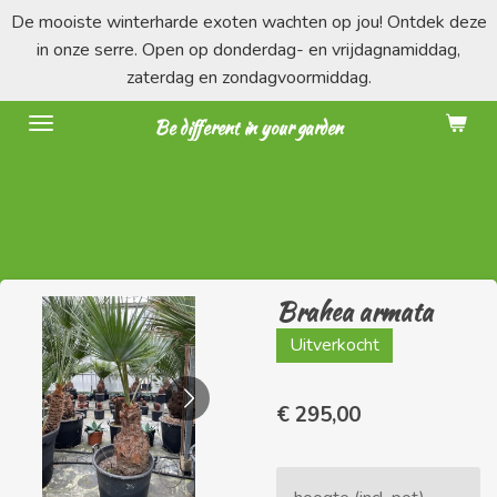
De mooiste winterharde exoten wachten op jou! Ontdek deze
Ga
in onze serre. Open op donderdag- en vrijdagnamiddag,
direct
zaterdag en zondagvoormiddag.
naar
de
Be different in your garden
hoofdinhoud
Brahea armata
Uitverkocht
€ 295,00