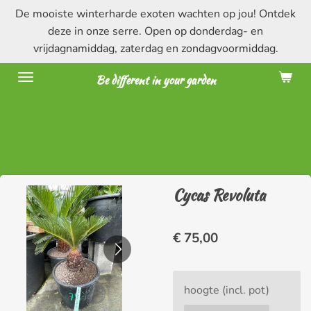
De mooiste winterharde exoten wachten op jou! Ontdek
Ga
deze in onze serre. Open op donderdag- en
direct
vrijdagnamiddag, zaterdag en zondagvoormiddag.
naar
de
Be different in your garden
hoofdinhoud
Cycas Revoluta
€ 75,00
hoogte (incl. pot)