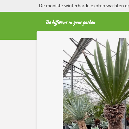
De mooiste winterharde exoten wachten op 
Ga
direct
naar
Be different in your garden
de
hoofdinhoud