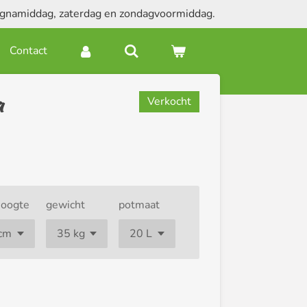
dagnamiddag, zaterdag en zondagvoormiddag.
Contact
a
Verkocht
oogte
gewicht
potmaat