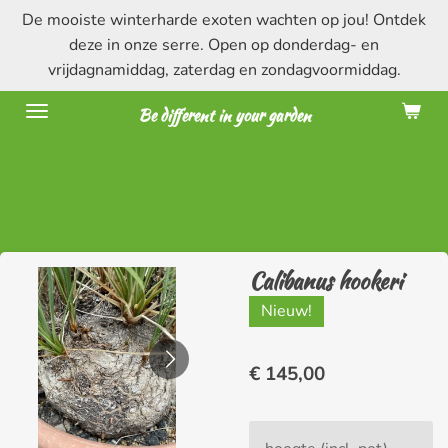
De mooiste winterharde exoten wachten op jou! Ontdek
Ga
deze in onze serre. Open op donderdag- en
direct
vrijdagnamiddag, zaterdag en zondagvoormiddag.
naar
de
Be different in your garden
hoofdinhoud
Calibanus hookeri
Nieuw!
€ 145,00