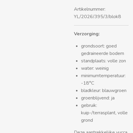
Artikelnummer:
YL/2026/395/3/blok8
Verzorging:
grondsoort: goed
gedraineerde bodem
standplaats: volle zon
water: weinig
minimumtemperatuur:
-18°C
bladkleur: blauwgroen
groenblijvend: ja
gebruik:
kuip-/terrasplant, volle
grond
Deze aantrekkelijke yucca