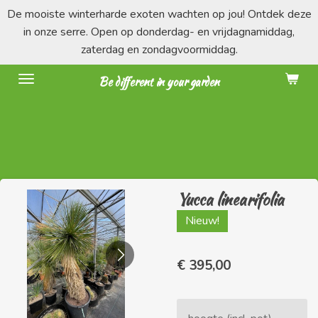
De mooiste winterharde exoten wachten op jou! Ontdek deze
Ga
in onze serre. Open op donderdag- en vrijdagnamiddag,
direct
zaterdag en zondagvoormiddag.
naar
de
Be different in your garden
hoofdinhoud
Yucca linearifolia
Nieuw!
€ 395,00