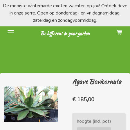
De mooiste winterharde exoten wachten op jou! Ontdek deze
Ga
in onze serre. Open op donderdag- en vrijdagnamiddag,
direct
zaterdag en zondagvoormiddag.
naar
de
Be different in your garden
hoofdinhoud
Agave Bovicornuta
€ 185,00
hoogte (incl. pot)