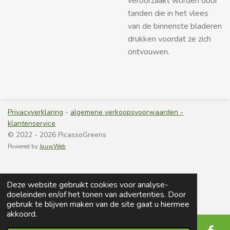
veroorzaakt worden door
tanden die in het vlees
van de binnenste bladeren
drukken voordat ze zich
ontvouwen.
Privacyverklaring
-
algemene verkoopsvoorwaarden -
klantenservice
© 2022 - 2026 PicassoGreens
Powered by
JouwWeb
Deze website gebruikt cookies voor analyse-
doeleinden en/of het tonen van advertenties. Door
gebruik te blijven maken van de site gaat u hiermee
akkoord.