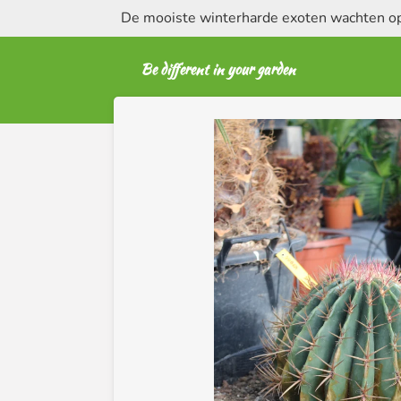
De mooiste winterharde exoten wachten op 
Ga
direct
naar
Be different in your garden
de
hoofdinhoud