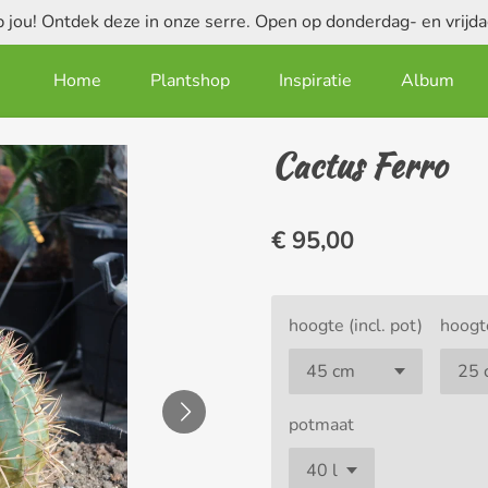
jou! Ontdek deze in onze serre. Open op donderdag- en vrij
Home
Plantshop
Inspiratie
Album
Cactus Ferro
€ 95,00
hoogte (incl. pot)
hoogte
potmaat