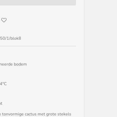
50/1/blok8
ineerde bodem
-4°C
nt
te tonvormige cactus met grote stekels