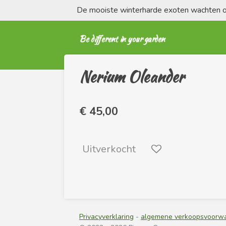
De mooiste winterharde exoten wachten op
Ga
direct
naar
Be different in your garden
de
hoofdinhoud
Nerium Oleander
€ 45,00
Uitverkocht
Privacyverklaring
-
algemene verkoopsvoorwa