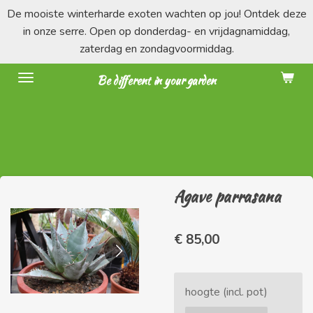
De mooiste winterharde exoten wachten op jou! Ontdek deze
Ga
in onze serre. Open op donderdag- en vrijdagnamiddag,
direct
zaterdag en zondagvoormiddag.
naar
de
Be different in your garden
hoofdinhoud
Agave parrasana
€ 85,00
hoogte (incl. pot)